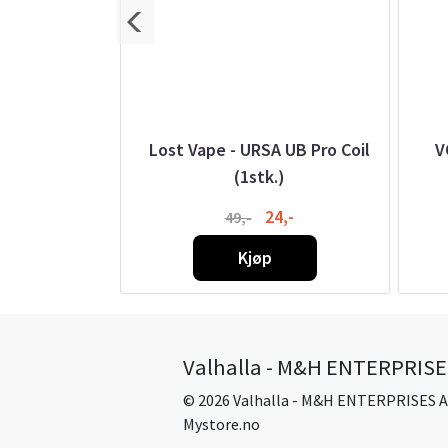
k Glyserin,
Lost Vape - URSA UB Pro Coil
V
l
(1stk.)
-
24,-
49,-
Kjøp
Valhalla - M&H ENTERPRISE
© 2026 Valhalla - M&H ENTERPRISES A
Mystore.no