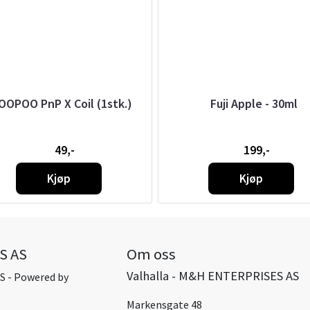
OOPOO PnP X Coil (1stk.)
Fuji Apple - 30ml
49,-
199,-
Kjøp
Kjøp
S AS
Om oss
Valhalla - M&H ENTERPRISES AS
S - Powered by
Markensgate 48