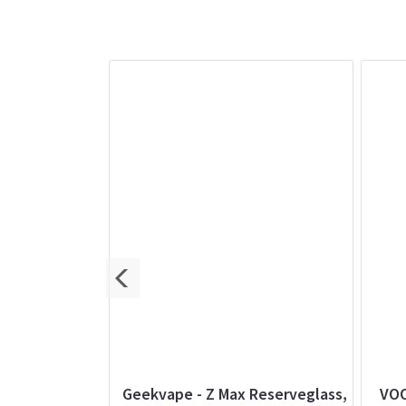
 Tank, 3ml
Geekvape - Z Max Reserveglass,
VOO