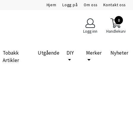
Hjem
Logg på
Om oss
Kontakt oss
0
Logg inn
Handlekurv
Tobakk
Utgående
DIY
Merker
Nyheter
Artikler