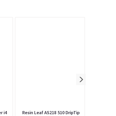
r i4
Resin Leaf AS218 510 DripTip
Base (Stati