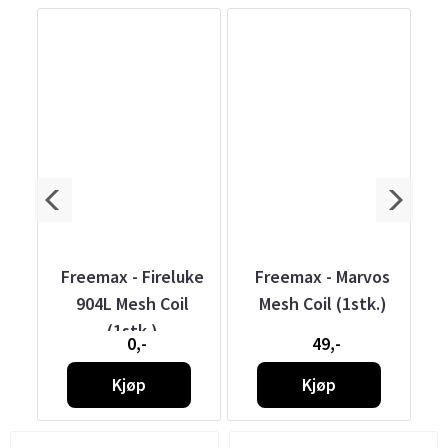
Max
Freemax - Fireluke
Freemax - Marvos
Fr
904L Mesh Coil
Mesh Coil (1stk.)
(1stk.)
0,-
49,-
Kjøp
Kjøp