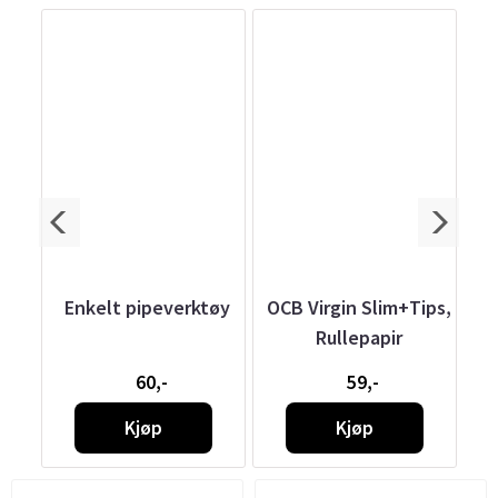
pe -
Enkelt pipeverktøy
OCB Virgin Slim+Tips,
Rullepapir
Sl
60,-
59,-
Kjøp
Kjøp