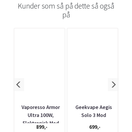
Kunder som så på dette så også
på
ips,
Vaporesso Armor
Geekvape Aegis
E
Ultra 100W,
Solo 3 Mod
Elektronisk Mod
899,-
699,-