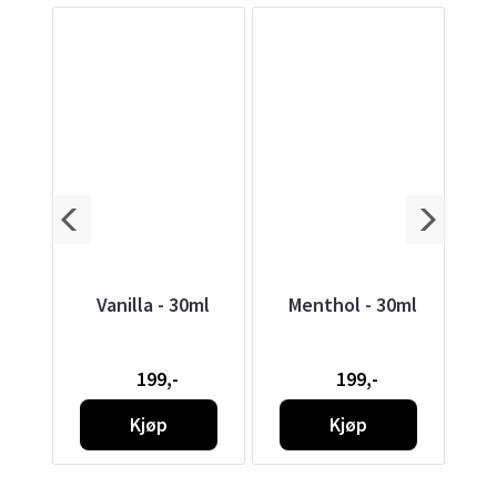
0ml
Vanilla - 30ml
Menthol - 30ml
H
199,-
199,-
Kjøp
Kjøp